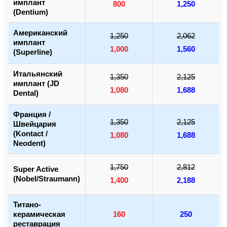
имплант
800
1,250
(Dentium)
Американский
1,250
2,062
имплант
1,000
1,560
(Superline)
Итальянский
1,350
2,125
имплант (JD
1,080
1,688
Dental)
Франция /
1,350
2,125
Швейцария
(Kontact /
1,080
1,688
Neodent)
1,750
2,812
Super Active
(Nobel/Straumann)
1,400
2,188
Титано-
керамическая
160
250
реставрация