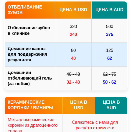
ОТБЕЛИВАНИЕ
ЦЕНА В USD
ЦЕНА В AUD
ЗУБОВ
320
500
Отбеливание зубов
в клинике
240
375
Домашние каппы
80
125
для поддержания
40
62
результата
Домашний
40 - 48
62 - 75
отбеливающий гель
32 - 40
50 - 62
(за тюбик)
КЕРАМИЧЕСКИЕ
ЦЕНА В
ЦЕНА В
КОРОНКИ / ВИНИРЫ
USD
AUD
Металлокерамические
Свяжитесь с нами для
коронки из драгоценного
расчёта стоимости
сплава