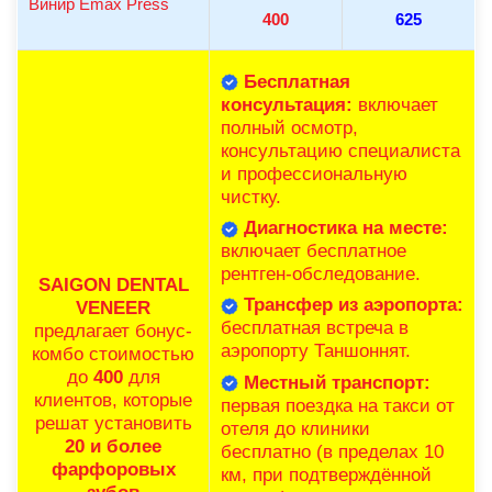
Винир Emax Press
400
625
Бесплатная
консультация:
включает
полный осмотр,
консультацию специалиста
и профессиональную
чистку.
Диагностика на месте:
включает бесплатное
рентген-обследование.
SAIGON DENTAL
Трансфер из аэропорта:
VENEER
бесплатная встреча в
предлагает бонус-
аэропорту Таншоннят.
комбо стоимостью
до
400
для
Местный транспорт:
клиентов, которые
первая поездка на такси от
решат установить
отеля до клиники
20 и более
бесплатно (в пределах 10
фарфоровых
км, при подтверждённой