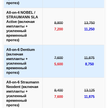
протез)
All-on-4 NOBEL /
STRAUMANN SLA
Active (включая
8,800
13,750
импланты +
7,200
11,250
усиленный
временный
протез)
All-on-6 Dentium
(включая
7,600
11,875
импланты +
усиленный
5,600
8,750
временный
протез)
All-on-6 Straumann
Neodent (включая
8,400
13,125
импланты +
усиленный
7,600
11,875
временный
протез)