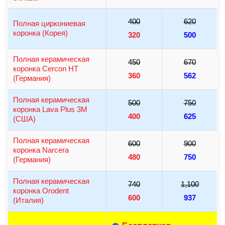
400
620
Полная циркониевая
коронка (Корея)
320
500
Полная керамическая
450
670
коронка Cercon HT
360
562
(Германия)
Полная керамическая
500
750
коронка Lava Plus 3M
400
625
(США)
Полная керамическая
600
900
коронка Narcera
480
750
(Германия)
Полная керамическая
740
1,100
коронка Orodent
600
937
(Италия)