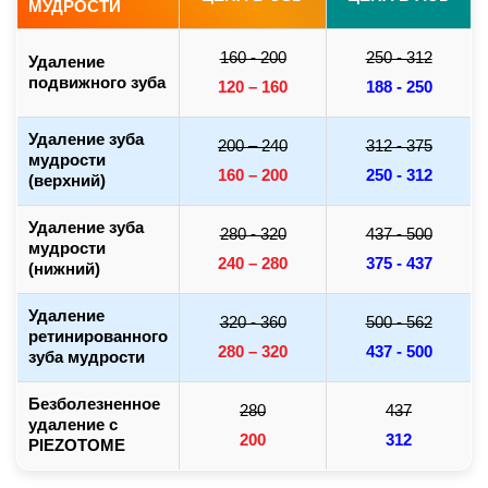
МУДРОСТИ
160 - 200
250 - 312
Удаление
подвижного зуба
120 – 160
188 - 250
Удаление зуба
200 – 240
312 - 375
мудрости
160 – 200
250 - 312
(верхний)
Удаление зуба
280 - 320
437 - 500
мудрости
240 – 280
375 - 437
(нижний)
Удаление
320 - 360
500 - 562
ретинированного
280 – 320
437 - 500
зуба мудрости
Безболезненное
280
437
удаление с
200
312
PIEZOTOME