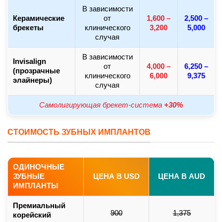
В зависимости
Керамические
от
1,600 –
2,500 –
брекеты
клинического
3,200
5,000
случая
В зависимости
Invisalign
от
4,000 –
6,250 –
(прозрачные
клинического
6,000
9,375
элайнеры)
случая
Самолигирующая брекет-система
+30%
СТОИМОСТЬ ЗУБНЫХ ИМПЛАНТОВ
ОДИНОЧНЫЕ
ЗУБНЫЕ
ЦЕНА В USD
ЦЕНА В AUD
ИМПЛАНТЫ
Премиальный
900
1,375
корейский