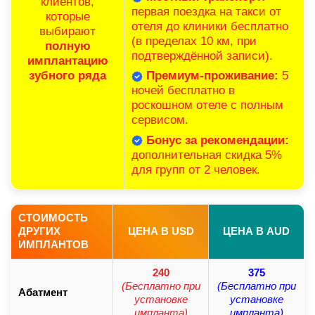
клиентов,
первая поездка на такси от
которые
отеля до клиники бесплатно
выбирают
(в пределах 10 км, при
полную
подтверждённой записи).
имплантацию
зубного ряда
Премиум-проживание:
5
ночей бесплатно в
роскошном отеле с полным
сервисом.
Бонус за рекомендации:
дополнительная скидка 5%
для групп от 2 человек.
СТОИМОСТЬ
ДРУГИХ
ЦЕНА В USD
ЦЕНА В AUD
ИМПЛАНТОВ
240
375
(Бесплатно при
(Бесплатно при
Абатмент
установке
установке
импланта)
импланта)