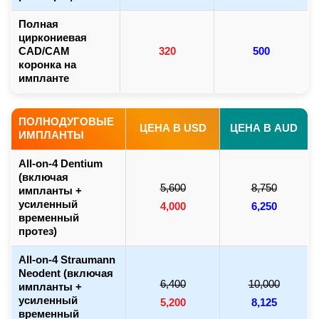
Полная
циркониевая
CAD/CAM
320
500
коронка на
импланте
ПОЛНОДУГОВЫЕ
ЦЕНА В USD
ЦЕНА В AUD
ИМПЛАНТЫ
All-on-4 Dentium
(включая
5,600
8,750
импланты +
усиленный
4,000
6,250
временный
протез)
All-on-4 Straumann
Neodent (включая
6,400
10,000
импланты +
усиленный
5,200
8,125
временный