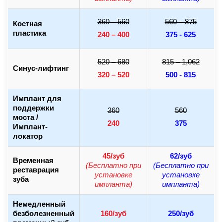
360 – 560
560 – 875
Костная
пластика
240 – 400
375 - 625
520 – 680
815 – 1,062
Синус-лифтинг
320 – 520
500 - 815
Имплант для
поддержки
360
560
моста /
240
375
Имплант-
локатор
45/зуб
62/зуб
Временная
(Бесплатно при
(Бесплатно при
реставрация
установке
установке
зуба
импланта)
импланта)
Немедленный
безболезненный
160/зуб
250/зуб