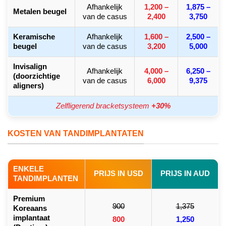
Afhankelijk
1,200 –
1,875 –
Metalen beugel
van de casus
2,400
3,750
Keramische
Afhankelijk
1,600 –
2,500 –
beugel
van de casus
3,200
5,000
Invisalign
Afhankelijk
4,000 –
6,250 –
(doorzichtige
van de casus
6,000
9,375
aligners)
Zelfligerend bracketsysteem
+30%
KOSTEN VAN TANDIMPLANTATEN
ENKELE
PRIJS IN USD
PRIJS IN AUD
TANDIMPLANTEN
Premium
900
1,375
Koreaans
implantaat
800
1,250