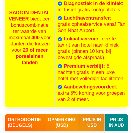
Diagnostiek in de kliniek:
inclusief gratis röntgenfoto’s.
SAIGON DENTAL
Luchthaventransfer:
VENEER
biedt een
gratis ophaalservice vanaf Tan
bonuscombinatie
Son Nhat Airport.
ter waarde van
maximaal
400
voor
Lokaal vervoer:
eerste
klanten die kiezen
taxirit van hotel naar kliniek
voor
20 of meer
gratis (binnen 10 km, bij
porseleinen
bevestigde afspraak).
tanden
Premium verblijf:
5
nachten gratis in een luxe
hotel met volledige faciliteiten.
Aanbevelingsvoordeel:
extra 5% korting voor groepen
van 2 of meer.
ORTHODONTIE
OPMERKING
PRIJS IN
PRIJS
(BEUGELS)
(USD)
USD
IN AUD