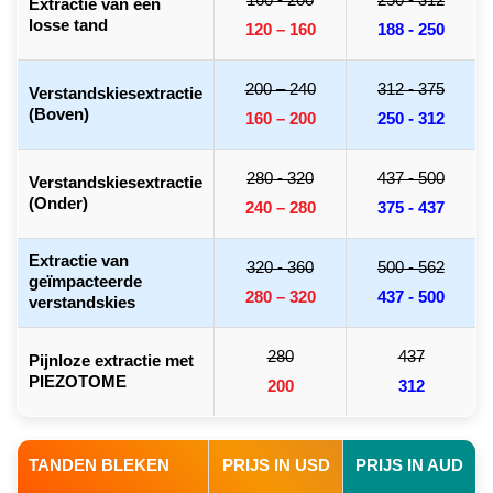
160 - 200
250 - 312
Extractie van een
losse tand
120 – 160
188 - 250
200 – 240
312 - 375
Verstandskiesextractie
(Boven)
160 – 200
250 - 312
280 - 320
437 - 500
Verstandskiesextractie
(Onder)
240 – 280
375 - 437
Extractie van
320 - 360
500 - 562
geïmpacteerde
280 – 320
437 - 500
verstandskies
280
437
Pijnloze extractie met
PIEZOTOME
200
312
TANDEN BLEKEN
PRIJS IN USD
PRIJS IN AUD