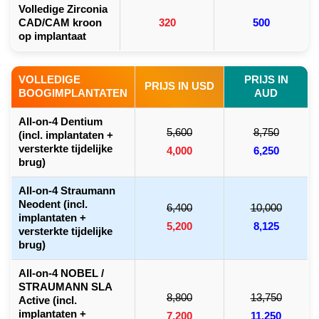
Volledige Zirconia
CAD/CAM kroon
320
500
op implantaat
VOLLEDIGE
PRIJS IN
PRIJS IN USD
BOOGIMPLANTATEN
AUD
All-on-4 Dentium
5,600
8,750
(incl. implantaten +
versterkte tijdelijke
4,000
6,250
brug)
All-on-4 Straumann
Neodent (incl.
6,400
10,000
implantaten +
5,200
8,125
versterkte tijdelijke
brug)
All-on-4 NOBEL /
STRAUMANN SLA
8,800
13,750
Active (incl.
implantaten +
7,200
11,250