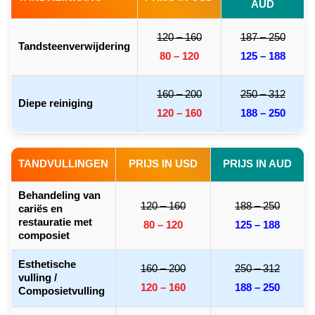
AUD
120 – 160
187 – 250
Tandsteenverwijdering
80 – 120
125 – 188
160 – 200
250 – 312
Diepe reiniging
120 – 160
188 – 250
TANDVULLINGEN
PRIJS IN USD
PRIJS IN AUD
Behandeling van
120 – 160
188 – 250
cariës en
restauratie met
80 – 120
125 – 188
composiet
Esthetische
160 – 200
250 – 312
vulling /
120 – 160
188 – 250
Composietvulling