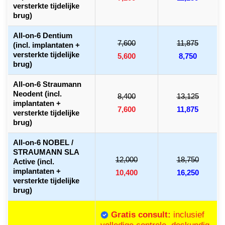
versterkte tijdelijke
brug)
All-on-6 Dentium
7,600
11,875
(incl. implantaten +
versterkte tijdelijke
5,600
8,750
brug)
All-on-6 Straumann
Neodent (incl.
8,400
13,125
implantaten +
7,600
11,875
versterkte tijdelijke
brug)
All-on-6 NOBEL /
STRAUMANN SLA
12,000
18,750
Active (incl.
implantaten +
10,400
16,250
versterkte tijdelijke
brug)
Gratis consult:
inclusief