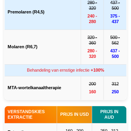
280 -
437 -
320
500
Premolaren (R4,5)
240 -
375 -
280
437
320 -
500 -
360
562
Molaren (R6,7)
280 -
437 -
320
500
Behandeling van ernstige infectie
+100%
200
312
MTA-wortelkanaaltherapie
160
250
VERSTANDSKIES
PRIJS IN
PRIJS IN USD
EXTRACTIE
AUD