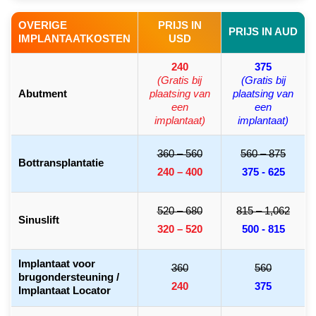
OVERIGE
PRIJS IN
PRIJS IN AUD
IMPLANTAATKOSTEN
USD
240
375
(Gratis bij
(Gratis bij
Abutment
plaatsing van
plaatsing van
een
een
implantaat)
implantaat)
360 – 560
560 – 875
Bottransplantatie
240 – 400
375 - 625
520 – 680
815 – 1,062
Sinuslift
320 – 520
500 - 815
Implantaat voor
360
560
brugondersteuning /
240
375
Implantaat Locator