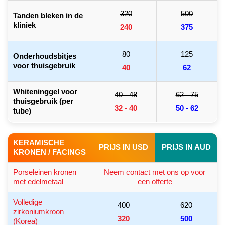
320
500
Tanden bleken in de
kliniek
240
375
80
125
Onderhoudsbitjes
voor thuisgebruik
40
62
Whiteninggel voor
40 - 48
62 - 75
thuisgebruik (per
32 - 40
50 - 62
tube)
KERAMISCHE
PRIJS IN USD
PRIJS IN AUD
KRONEN / FACINGS
Porseleinen kronen
Neem contact met ons op voor
met edelmetaal
een offerte
Volledige
400
620
zirkoniumkroon
320
500
(Korea)