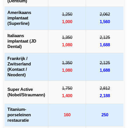
(Dentium)
Amerikaans
1,250
2,062
implantaat
1,000
1,560
(Superline)
Italiaans
1,350
2,125
implantaat (JD
1,080
1,688
Dental)
Frankrijk /
1,350
2,125
Zwitserland
(Kontact /
1,080
1,688
Neodent)
1,750
2,812
Super Active
(Nobel/Straumann)
1,400
2,188
Titanium-
porseleinen
160
250
restauratie