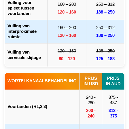
Vulling voor
160 – 200
250 – 312
spleet tussen
120 – 160
188 – 250
voortanden
Vulling van
160 – 200
250 – 312
interproximale
120 – 160
188 – 250
ruimte
120 – 160
188 – 250
Vulling van
cervicale slijtage
80 – 120
125 – 188
PRIJS
PRIJS
WORTELKANAALBEHANDELING
IN USD
IN AUD
240 -
375 -
280
437
Voortanden (R1,2,3)
200 -
312 -
240
375