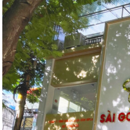
한국어
Русский
中文 (中国)
Español
Français
Deutsch
Nederlands
Türkçe
ไทย
Google Reviews