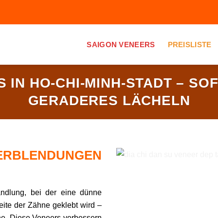
SAIGON VENEERS
PREISLISTE
 IN HO-CHI-MINH-STADT – SOFO
ERADERES LÄCHELN
BLENDUNGEN
ndlung, bei der eine dünne
eite der Zähne geklebt wird –
ne. Diese Veneers verbessern