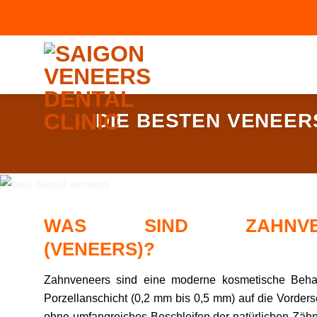
Zum
Inhalt
springen
DIE BESTEN VENEERS
WAS SIND ZAHNVER
(VENEERS)?
Zahnveneers sind eine moderne kosmetische Beha
Porzellanschicht (0,2 mm bis 0,5 mm) auf die Vorders
ohne umfangreiches Beschleifen der natürlichen Zäh