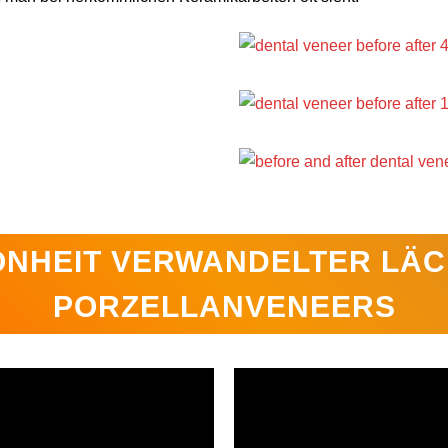
ÖNHEIT VERWANDELTER LÄC
PORZELLANVENEERS