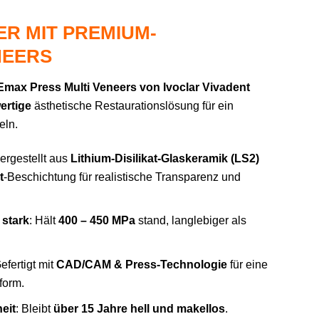
R MIT PREMIUM-
NEERS
max Press Multi Veneers von Ivoclar Vivadent
ertige
ästhetische Restaurationslösung für ein
eln.
Hergestellt aus
Lithium-Disilikat-Glaskeramik (LS2)
t
-Beschichtung für realistische Transparenz und
 stark
: Hält
400 – 450 MPa
stand, langlebiger als
Gefertigt mit
CAD/CAM & Press-Technologie
für eine
form.
eit
: Bleibt
über 15 Jahre hell und makellos
.