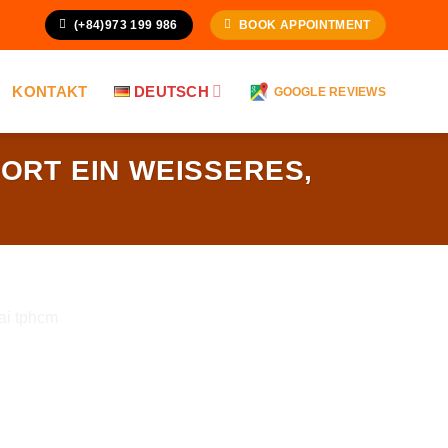
(+84)973 199 986
BOOK APPOINTMENT
KONTAKT
DEUTSCH
GOOGLE REVIEWS
RT EIN WEISSERES, G