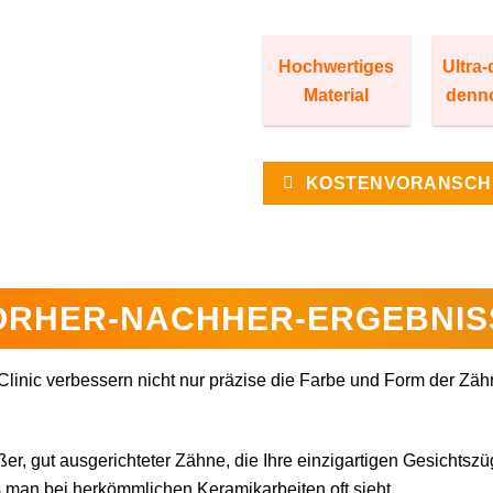
Hochwertiges
Ultra
Material
denno
KOSTENVORANSCH
ORHER-NACHHER-ERGEBNIS
linic verbessern nicht nur präzise die Farbe und Form der Zäh
er, gut ausgerichteter Zähne, die Ihre einzigartigen Gesichtszü
 man bei herkömmlichen Keramikarbeiten oft sieht.